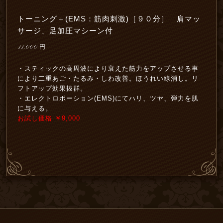
トーニング＋(EMS：筋肉刺激)［９０分］ 肩マッ
サージ、足加圧マシーン付
11,000
円
・スティックの高周波により衰えた筋力をアップさせる事
により二重あご・たるみ・しわ改善。ほうれい線消し。リ
フトアップ効果抜群。
・エレクトロポーション(EMS)にてハリ、ツヤ、弾力を肌
に与える。
お試し価格 ￥9,000